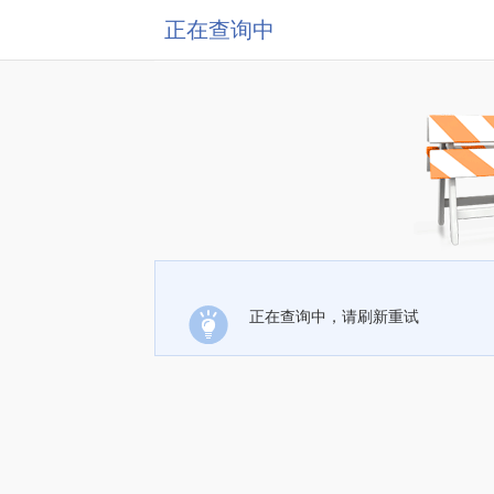
正在查询中
正在查询中，请刷新重试